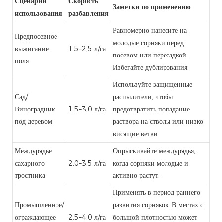
Сценарий
Скорость
Заметки по применению
использования
разбавления
Равномерно нанесите на
Предпосевное
молодые сорняки перед
выжигание
1.5–2,5 л/га
посевом или пересадкой.
поля
Избегайте дублирования.
Используйте защищенные
Сад/
распылители, чтобы
Виноградник
1.5–3,0 л/га
предотвратить попадание
под деревом
раствора на стволы или низко
висящие ветви.
Междурядье
Опрыскивайте междурядья,
сахарного
2.0–3,5 л/га
когда сорняки молодые и
тростника
активно растут.
Применять в период раннего
Промышленное/
развития сорняков. В местах с
ограждающее
2.5–4,0 л/га
большой плотностью может