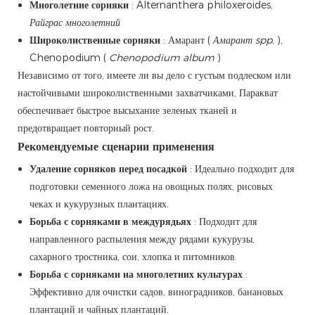
Многолетние сорняки
: Alternanthera philoxeroides,
Райграс многолетний
Широколиственные сорняки
: Амарант (
Амарант spp.
),
Chenopodium (
Chenopodium album
)
Независимо от того, имеете ли вы дело с густым подлеском или
настойчивыми широколиственными захватчиками, Паракват
обеспечивает быстрое высыхание зеленых тканей и
предотвращает повторный рост.
Рекомендуемые сценарии применения
Удаление сорняков перед посадкой
: Идеально подходит для
подготовки семенного ложа на овощных полях, рисовых
чеках и кукурузных плантациях.
Борьба с сорняками в междурядьях
: Подходит для
направленного распыления между рядами кукурузы,
сахарного тростника, сои, хлопка и питомников.
Борьба с сорняками на многолетних культурах
:
Эффективно для очистки садов, виноградников, банановых
плантаций и чайных плантаций.