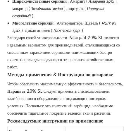
Широколиственные сорняки
: Амарант (
Амарант spp.
),
мокрица (
Звездчатка медиа
), портулак (
Портулак
огородный
)
Многолетние сорняки
: Альтернантера, Щавель (
Rumex
spp.
), Дикая ипомея (
Ipomoea spp.
)
Благодаря своей универсальности Paraquat 20% SL является
идеальным вариантом для производителей, сталкивающихся со
смешанным заражением сорняками или желающих быстро
очистить поля для следующего этапа сельскохозяйственных
работ.
Методы применения & Инструкции по дозировке
Чтобы обеспечить максимальную эффективность и безопасность,
Паракват 20% SL
следует применять с использованием
калиброванного оборудования в подходящих погодных
условиях. Поскольку это контактный гербицид, необходимо
обеспечить тщательное покрытие зеленой ткани растений.
Рекомендуемые инструкции по применению: