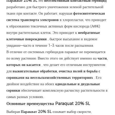
Паракват 20% SL
это
неселективный контактный гербицид
разработано для быстрого уничтожения зеленой растительной
ткани при контакте. Он работает, нарушая
фотосинтетическая
система транспорта электронов
в хлоропластах, что приводит
к образованию токсичных активных форм кислорода (АФК)
внутри растительных клеток. Это приводит к
необратимые
клеточные повреждения
, быстрое высыхание и видимое
увядание—часто в течение 1–3 часов после распыления.
В отличие от системных гербицидов паракват не перемещается
по всему растению. Вместо этого он действует именно на
части,
которых он касается
, что делает его отличным инструментом
для
выжигательные обработки, очистка полей и борьба с
сорняками на несельскохозяйственных территориях
. Его
двойное воздействие на обоих
однодольные и двудольные
сорняки
обеспечивает комплексную расчистку растительности в
самых разных условиях.
Основные преимущества Paraquat 20% SL
Выбирая
Паракват 20% SL
означает выбор скорости,