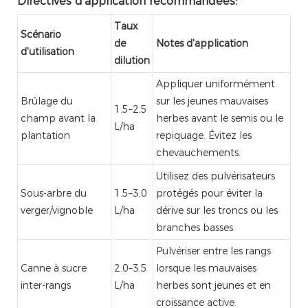
Directives d'application recommandées:
Taux
Scénario
de
Notes d'application
d'utilisation
dilution
Appliquer uniformément
Brûlage du
sur les jeunes mauvaises
1.5–2,5
champ avant la
herbes avant le semis ou le
L/ha
plantation
repiquage. Évitez les
chevauchements.
Utilisez des pulvérisateurs
Sous-arbre du
1.5–3,0
protégés pour éviter la
verger/vignoble
L/ha
dérive sur les troncs ou les
branches basses.
Pulvériser entre les rangs
Canne à sucre
2.0–3,5
lorsque les mauvaises
inter-rangs
L/ha
herbes sont jeunes et en
croissance active.