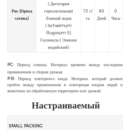
( Дигитария
Рис (Ориза
горизонтальная)
15 г/
60
0
сатива)
Ложный ходок
га
Дней
Часы
( Ischaemum
Rugosum S)
Галлинула ( Элевзин
индийский)
PC:
Период отмены: Интервал времени между последним
применением и сбором урожая.
P.R:
Период повторного входа: Интервал, который должен
пройти между применением и повторным входом людей и
животных на обработанную территорию или урожай.
Настраиваемый
SMALL PACKING