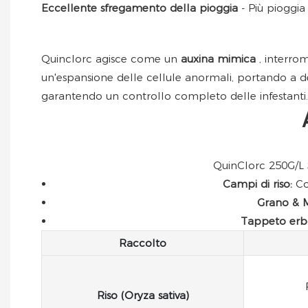
Eccellente sfregamento della pioggia
- Più pioggia
Quinclorc agisce come un
auxina mimica
, interro
un'espansione delle cellule anormali, portando a def
garantendo un controllo completo delle infestanti.
QuinClorc 250G/L S
Campi di riso:
Co
Grano & M
Tappeto erbo
Raccolto
Riso (Oryza sativa)