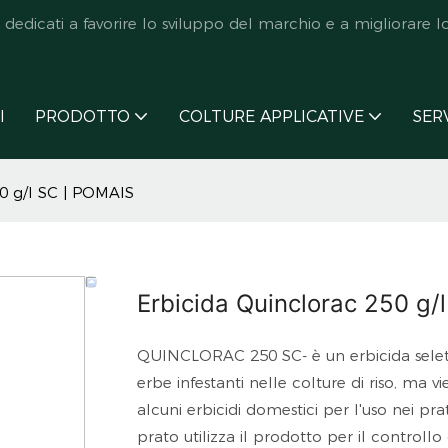
icati a favorire lo sviluppo del marchio e a migliorare lo s
I
PRODOTTO
COLTURE APPLICATIVE
SER
50 g/l SC | POMAIS
Erbicida Quinclorac 250 g/
QUINCLORAC 250 SC- è un erbicida seletti
erbe infestanti nelle colture di riso, ma vi
alcuni erbicidi domestici per l'uso nei p
prato utilizza il prodotto per il controll