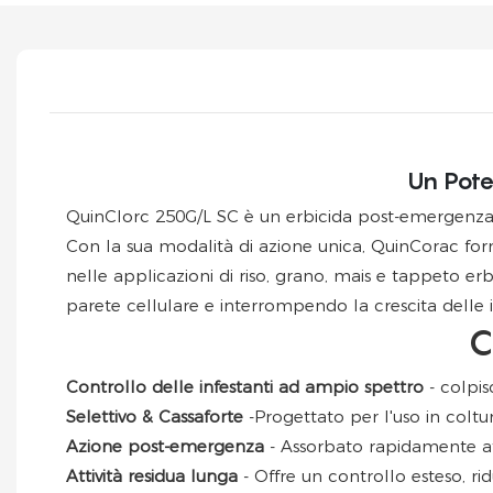
Un Poten
QuinClorc 250G/L SC è un erbicida post-emergenza 
Con la sua modalità di azione unica, QuinCorac forn
nelle applicazioni di riso, grano, mais e tappeto er
parete cellulare e interrompendo la crescita delle i
C
Controllo delle infestanti ad ampio spettro
- colpis
Selettivo & Cassaforte
-Progettato per l'uso in colt
Azione post-emergenza
- Assorbato rapidamente att
Attività residua lunga
- Offre un controllo esteso, ri