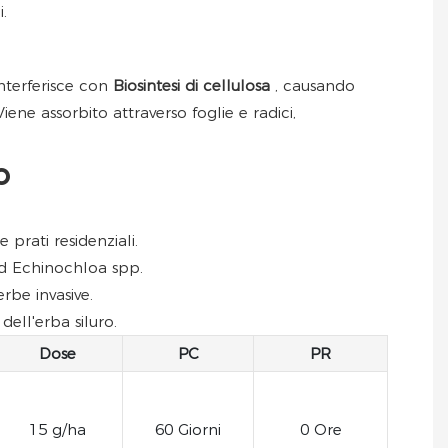
.
Interferisce con
Biosintesi di cellulosa
, causando
ne assorbito attraverso foglie e radici,
o
prati residenziali.
ed Echinochloa spp.
rbe invasive.
ell'erba siluro.
Dose
PC
PR
15 g/ha
60 Giorni
0 Ore