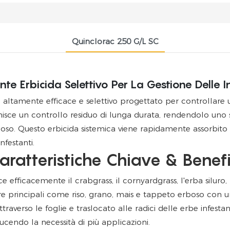
Quinclorac 250 G/l SC
te Erbicida Selettivo Per La Gestione Delle I
altamente efficace e selettivo progettato per controllare
isce un controllo residuo di lunga durata, rendendolo uno s
boso. Questo erbicida sistemica viene rapidamente assorbito d
nfestanti.
aratteristiche Chiave & Benefi
ce efficacemente il crabgrass, il cornyardgrass, l'erba siluro, l
ure principali come riso, grano, mais e tappeto erboso con 
raverso le foglie e traslocato alle radici delle erbe infesta
ducendo la necessità di più applicazioni.