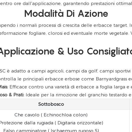
 entro ore dall'applicazione, garantendo prestazioni ottimali
Modalità Di Azione
mpendo i normali processi di crescita delle erbacce target. 
ormazione fogliare, clorosi ed eventuale morte vegetale. Vie
Applicazione & Uso Consigliat
C è adatto a campi agricoli, campi da golf, campi sportivi e 
ntrolla le principali erbacce erbose come Barnyardgrass 
ais:
Efficace contro una varietà di erbacce a foglia larga e e
so & Prati:
Ideale per la rimozione del granchio testardo e d
Sottobosco
Che cavolo ( Echinochloa colon)
Protezione dalla rugiada ( Digitaria orizzontale)
Falso camminatore ( Ischaemum rugoso S)