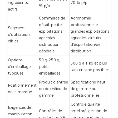
ingrédients
70 % p/p
% p/p
actifs
Commerce de
Agronomie
détail, petites
professionnelle,
Segment
exploitations
grandes exploitations
d'utilisateurs
agricoles,
agricoles, circuits
cibles
distribution
d'exportation/de
générale
distribution
Options
50 g–250 g,
500 g à 1 kg et plus,
d'emballage
petits
sacs en vrac possibles
typiques
emballages
Produit d'entrée
Spécifications haut
Positionnement
ou de milieu de
de gamme ou
de la marque
gamme
professionnelles
Contrôle qualité
Exigences de
Contrôles de
amélioré, gestion de
manipulation
production SP
l'humidité et de la