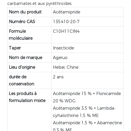
carbamates et aux pyréthroïdes.
Nom du produit
Acétamipride
Numéro CAS
135410-20-7
Formule
C10H11ClN4
moléculaire
Taper
Insecticide
Nom de marque
Ageruo
Lieu d'origine
Hebei, Chine
durée de
2 ans
conservation
Les produits à
Acétamipride 15 % + Flonicamide
formulation mixte
20 % WDG
Acétamipride 3,5 % + Lambda-
cyhalothrine 1,5 % ME
Acétamipride 1,5 % + Abamectine
0,3 % ME