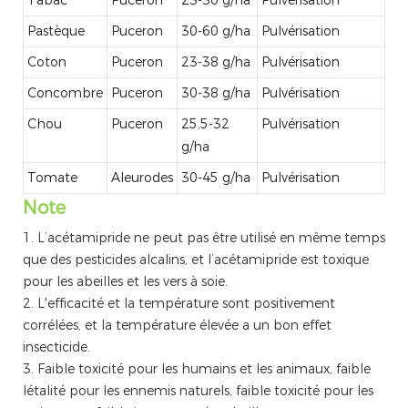
Tabac
Puceron
23-30 g/ha
Pulvérisation
Pastèque
Puceron
30-60 g/ha
Pulvérisation
Coton
Puceron
23-38 g/ha
Pulvérisation
Concombre
Puceron
30-38 g/ha
Pulvérisation
Chou
Puceron
25,5-32
Pulvérisation
g/ha
Tomate
Aleurodes
30-45 g/ha
Pulvérisation
Note
1. L’acétamipride ne peut pas être utilisé en même temps
que des pesticides alcalins, et l’acétamipride est toxique
pour les abeilles et les vers à soie.
2. L'efficacité et la température sont positivement
corrélées, et la température élevée a un bon effet
insecticide.
3. Faible toxicité pour les humains et les animaux, faible
létalité pour les ennemis naturels, faible toxicité pour les