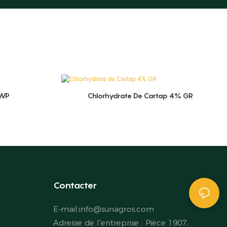
 WP
Chlorhydrate De Cartap 4% GR
Contacter
E-mail:
info@sunagros.com
Adresse de l'entreprise : Pièce 1907,