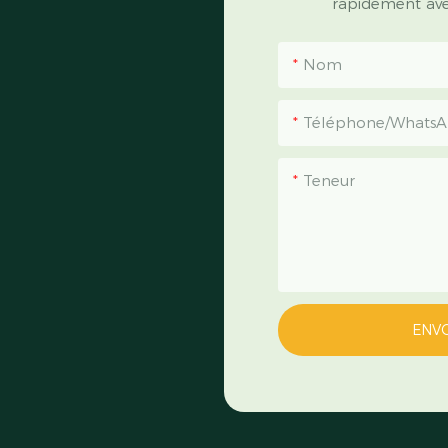
rapidement avec
Nom
Téléphone/Whats
Teneur
ENV