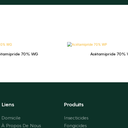
étamipride 70% WG
Acétamipride 70%
Liens
Produits
Domicile
Insecticides
À Propos De Nous
Fongicides