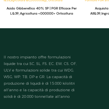
Acido Gibberellico 40% SP | PGR Efficace Per
Acquista
L&39;agricoltura <000000> Orticoltura
All&39;ingro
Il nostro impianto offre formulazioni
liquide tra cui SC, SL, FS, EC, EW, CS, OF,
ULV e formulazioni solide tra cui WDG,
WSG, WP, TB, DP e GR. La capacità di
produzione di liquidi è di 15.000 kilolitri
all'anno e la capacità di produzione di
solidi è di 20.000 tonnellate all'anno