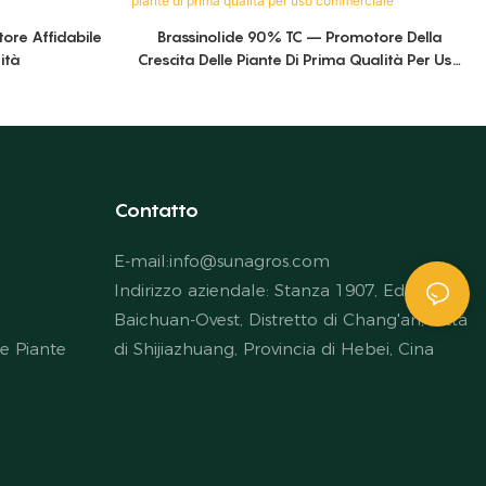
tore Affidabile
Brassinolide 90% TC – Promotore Della
ità
Crescita Delle Piante Di Prima Qualità Per Uso
Commerciale
Contatto
E-mail:
info@sunagros.com
Indirizzo aziendale: Stanza 1907, Edificio
Baichuan-Ovest, Distretto di Chang'an, Città
le Piante
di Shijiazhuang, Provincia di Hebei, Cina