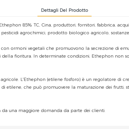
Dettagli Del Prodotto
Ethephon
85% TC, Cina, produttori, fornitori, fabbrica, acquis
ci, pesticidi agrochimici, prodotto biologico agricolo, sosta
te con ormoni vegetali che promuovono la secrezione di emu
i della fioritura. In determinate condizioni, Ethephon non so
gricole. L'Ethephon (etilene fosforo) è un regolatore di cres
 etilene, che può promuovere la maturazione dei frutti, stim
ta da una maggiore domanda da parte dei clienti.