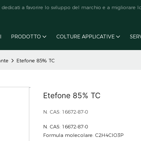
icati a favorire lo sviluppo del marchio e a migliorare lo s
I
PRODOTTO
COLTURE APPLICATIVE
SER
ante
Etefone 85% TC
Etefone 85% TC
N. CAS: 16672-87-0
N. CAS: 16672-87-0
Formula molecolare: C2H4ClO3P