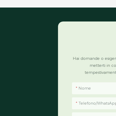
Hai domande o esigen
metterti in c
tempestivamente 
Nome
Telefono/WhatsAp