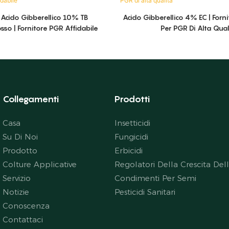
 Acido Gibberellico 10% TB
Acido Gibberellico 4% EC | Forni
sso | Fornitore PGR Affidabile
Per PGR Di Alta Qual
Collegamenti
Prodotti
Casa
Insetticidi
Su Di Noi
Fungicidi
Prodotto
Erbicidi
Colture Applicative
Regolatori Della Crescita Del
Servizio
Condimenti Per Semi
Notizie
Pesticidi Sanitari
Conoscenza
Contattaci