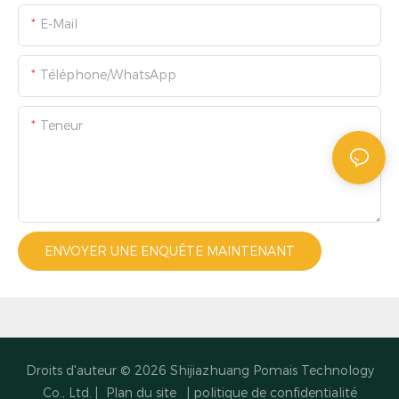
E-Mail
Téléphone/WhatsApp
Teneur
ENVOYER UNE ENQUÊTE MAINTENANT
Droits d'auteur © 2026
Shijiazhuang Pomais Technology
Co., Ltd.
|
Plan du site
|
politique de confidentialité