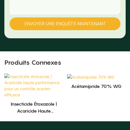
ENVOYER UNE ENQUÊTE MAINTENANT
Produits Connexes
Acétamipride 70% WG
Insecticide Étoxazole |
Acaricide Haute
Performance Pour Un
Contrôle Acarien Efficace